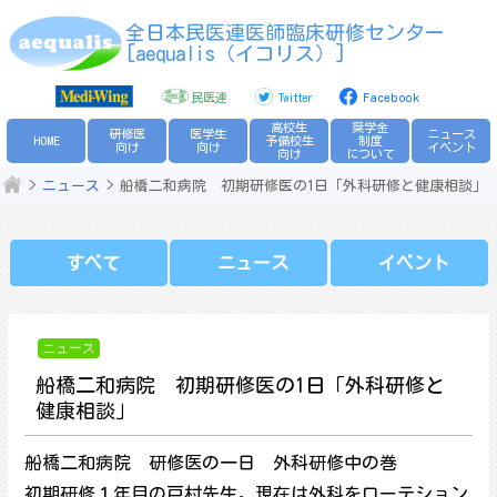
Skip
全日本民医連医師臨床研修センター
to
[aequalis（イコリス）]
content
民医連
Twitter
Facebook
高校生
奨学金
研修医
医学生
ニュース
HOME
予備校生
制度
向け
向け
イベント
向け
について
ニュース
船橋二和病院 初期研修医の1日「外科研修と健康相談」
すべて
ニュース
イベント
ニュース
船橋二和病院 初期研修医の1日「外科研修と
健康相談」
船橋二和病院 研修医の一日 外科研修中の巻
初期研修１年目の戸村先生。現在は外科をローテション