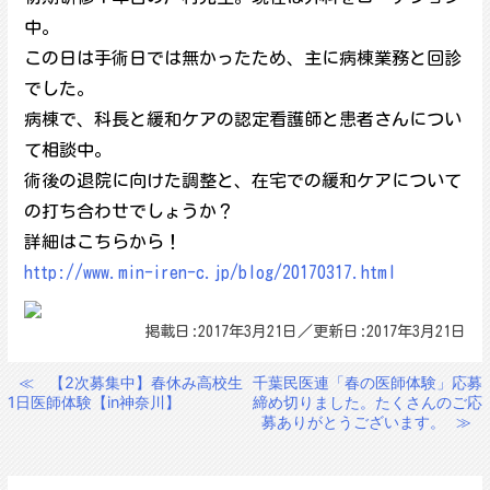
中。
この日は手術日では無かったため、主に病棟業務と回診
でした。
病棟で、科長と緩和ケアの認定看護師と患者さんについ
て相談中。
術後の退院に向けた調整と、在宅での緩和ケアについて
の打ち合わせでしょうか？
詳細はこちらから！
http://www.min-iren-c.jp/blog/20170317.html
掲載日:2017年3月21日／更新日:2017年3月21日
≪
【2次募集中】春休み高校生
千葉民医連「春の医師体験」応募
投
1日医師体験【in神奈川】
締め切りました。たくさんのご応
稿
募ありがとうございます。
≫
ナ
ビ