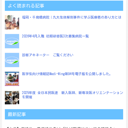
ゲ
よく読まれる記事
ー
福岡・千鳥橋病院｜九大生体解剖事件に学ぶ医療者のあり方とは
シ
ョ
2026年4月入職 初期研修医3次募集病院一覧
ン
診断アキネーター ご覧ください
医学生向け情報誌Medi-Wing第94号電子版を公開しました。
2025年度 全日本民医連 新入医師、新専攻医オリエンテーション
を開催
最新記事