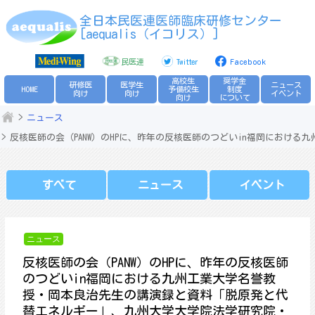
Skip
全日本民医連医師臨床研修センター
to
[aequalis（イコリス）]
content
民医連
Twitter
Facebook
高校生
奨学金
研修医
医学生
ニュース
HOME
予備校生
制度
向け
向け
イベント
向け
について
ニュース
反核医師の会（PANW）のHPに、昨年の反核医師のつどいin福岡にお
すべて
ニュース
イベント
ニュース
反核医師の会（PANW）のHPに、昨年の反核医師
のつどいin福岡における九州工業大学名誉教
授・岡本良治先生の講演録と資料「脱原発と代
替エネルギー」、九州大学大学院法学研究院・