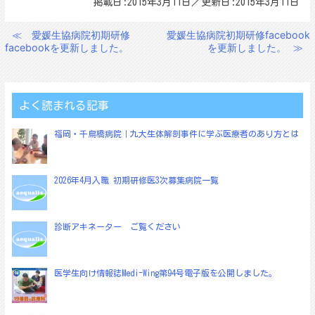
掲載日:2015年3月11日／更新日:2015年3月11日
≪
愛媛生協病院初期研修
愛媛生協病院初期研修facebook
投
facebookを更新しました。
を更新しました。
≫
稿
ナ
ビ
よく読まれる記事
ゲ
福岡・千鳥橋病院｜九大生体解剖事件に学ぶ医療者のあり方とは
ー
シ
ョ
2026年4月入職 初期研修医3次募集病院一覧
ン
診断アキネーター ご覧ください
医学生向け情報誌Medi-Wing第94号電子版を公開しました。