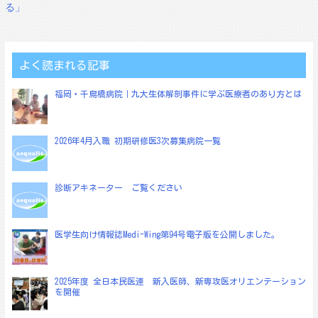
る」
ナ
ビ
ゲ
よく読まれる記事
ー
シ
福岡・千鳥橋病院｜九大生体解剖事件に学ぶ医療者のあり方とは
ョ
ン
2026年4月入職 初期研修医3次募集病院一覧
診断アキネーター ご覧ください
医学生向け情報誌Medi-Wing第94号電子版を公開しました。
2025年度 全日本民医連 新入医師、新専攻医オリエンテーション
を開催