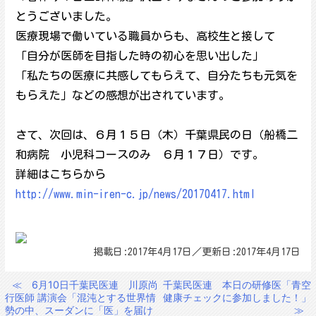
とうございました。
医療現場で働いている職員からも、高校生と接して
「自分が医師を目指した時の初心を思い出した」
「私たちの医療に共感してもらえて、自分たちも元気を
もらえた」などの感想が出されています。
さて、次回は、６月１５日（木）千葉県民の日（船橋二
和病院 小児科コースのみ ６月１７日）です。
詳細はこちらから
http://www.min-iren-c.jp/news/20170417.html
掲載日:2017年4月17日／更新日:2017年4月17日
≪
6月10日千葉民医連 川原尚
千葉民医連 本日の研修医「青空
投
行医師 講演会「混沌とする世界情
健康チェックに参加しました！」
稿
勢の中、スーダンに「医」を届け
≫