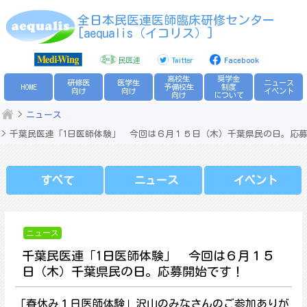
Skip
全日本民医連医師臨床研修センター
to
[aequalis（イコリス）]
content
民医連
Twitter
Facebook
高校生
奨学金
研修医
医学生
ニュース
HOME
予備校生
制度
向け
向け
イベント
向け
について
ニュース
千葉民医連「1日医師体験」 今回は６月１５日（木）千葉県民の日。応
すべて
ニュース
イベント
ニュース
千葉民医連「1日医師体験」 今回は６月１５
日（木）千葉県民の日。応募開始です！
「春休み１日医師体験」沢山のみなさんのご参加ありが