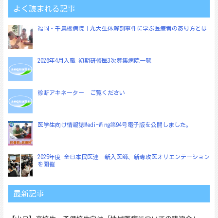
ゲ
よく読まれる記事
ー
福岡・千鳥橋病院｜九大生体解剖事件に学ぶ医療者のあり方とは
シ
ョ
2026年4月入職 初期研修医3次募集病院一覧
ン
診断アキネーター ご覧ください
医学生向け情報誌Medi-Wing第94号電子版を公開しました。
2025年度 全日本民医連 新入医師、新専攻医オリエンテーション
を開催
最新記事