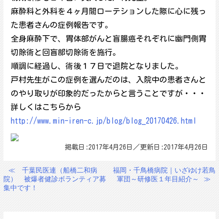
麻酔科と外科を４ヶ月間ローテションした際に心に残っ
た患者さんの症例報告です。
全身麻酔下で、胃体部がんと盲腸癌それぞれに幽門側胃
切除術と回盲部切除術を施行。
順調に経過し、術後１７日で退院となりました。
戸村先生がこの症例を選んだのは、入院中の患者さんと
のやり取りが印象的だったからと言うことですが・・・
詳しくはこちらから
http://www.min-iren-c.jp/blog/blog_20170426.html
掲載日:2017年4月26日／更新日:2017年4月26日
≪
千葉民医連（船橋二和病
福岡・千鳥橋病院｜いざゆけ若鳥
投
院） 被爆者健診ボランティア募
軍団～研修医１年目紹介～
≫
稿
集中です！
ナ
ビ