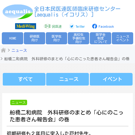
Skip
全日本民医連医師臨床研修センター
to
[aequalis（イコリス）]
content
民医連
Twitter
Facebook
高校生
奨学金
研修医
医学生
ニュース
HOME
予備校生
制度
向け
向け
イベント
向け
について
ニュース
船橋二和病院 外科研修のまとめ「心にのこった患者さん報告会」の巻
すべて
ニュース
イベント
ニュース
船橋二和病院 外科研修のまとめ「心にのこっ
た患者さん報告会」の巻
初期研修も２年目に突入した戸村先生。