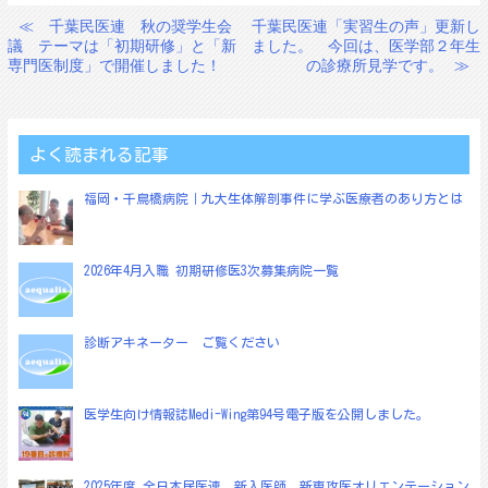
≪
千葉民医連 秋の奨学生会
千葉民医連「実習生の声」更新し
投
議 テーマは「初期研修」と「新
ました。 今回は、医学部２年生
稿
専門医制度」で開催しました！
の診療所見学です。
≫
ナ
ビ
ゲ
よく読まれる記事
ー
福岡・千鳥橋病院｜九大生体解剖事件に学ぶ医療者のあり方とは
シ
ョ
2026年4月入職 初期研修医3次募集病院一覧
ン
診断アキネーター ご覧ください
医学生向け情報誌Medi-Wing第94号電子版を公開しました。
2025年度 全日本民医連 新入医師、新専攻医オリエンテーション