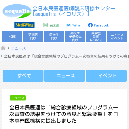
Skip
全日本民医連医師臨床研修センター
to
[aequalis（イコリス）]
content
民医連
Twitter
Facebook
高校生
奨学金
研修医
医学生
ニュース
HOME
予備校生
制度
向け
向け
イベント
向け
について
ニュース
全日本民医連は「総合診療領域のプログラム一次審査の結果をうけての意
すべて
ニュース
イベント
ニュース
全日本民医連は「総合診療領域のプログラム一
次審査の結果をうけての意見と緊急要望」を日
本専門医機構に提出しました