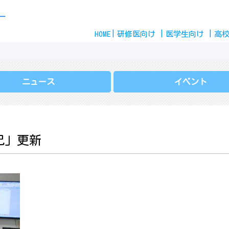
Skip
ー
to
HOME
content
研修医
向け
医学生
向け
高
ニュース
イベント
記」更新