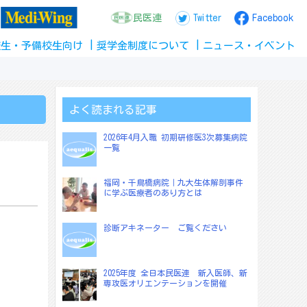
民医連
Twitter
Facebook
校生
・
予備校生
向け
奨学金
制度
について
ニュース
・
イベント
よく読まれる記事
2026年4月入職 初期研修医3次募集病院
一覧
福岡・千鳥橋病院｜九大生体解剖事件
に学ぶ医療者のあり方とは
診断アキネーター ご覧ください
2025年度 全日本民医連 新入医師、新
専攻医オリエンテーションを開催