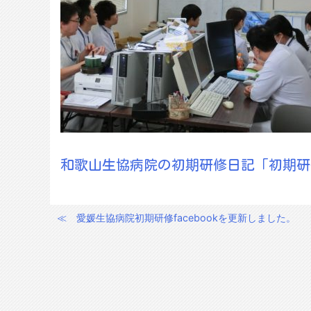
和歌山生協病院の初期研修日記「初期研
≪
愛媛生協病院初期研修facebookを更新しました。
投
稿
ナ
ビ
ゲ