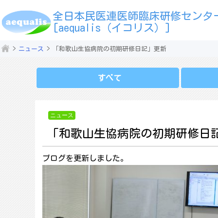
全日本民医連医師臨床研修センタ
[aequalis（イコリス）]
ニュース
「和歌山生協病院の初期研修日記」更新
すべて
ニュース
「和歌山生協病院の初期研修日
ブログを更新しました。