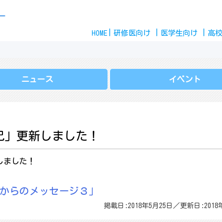
Skip
ー
to
HOME
content
研修医
向け
医学生
向け
高
ニュース
イベント
記」更新しました！
しました！
からのメッセージ３」
掲載日:2018年5月25日／更新日:2018