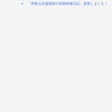
≪
「和歌山生協病院の初期研修日記」更新しました！
投
稿
ナ
ビ
ゲ
ー
シ
ョ
ン