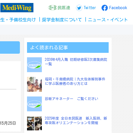
民医連
Twitter
Facebook
校生
・
予備校生
向け
奨学金
制度
について
ニュース
・
イベント
よく読まれる記事
2026年4月入職 初期研修医3次募集病院
一覧
福岡・千鳥橋病院｜九大生体解剖事件
に学ぶ医療者のあり方とは
診断アキネーター ご覧ください
2025年度 全日本民医連 新入医師、新
専攻医オリエンテーションを開催
年5月25日