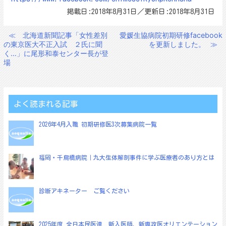
掲載日:2018年8月31日／更新日:2018年8月31日
≪
北海道新聞記事「女性差別
愛媛生協病院初期研修facebook
投
の東京医大不正入試 ２氏に聞
を更新しました。
≫
稿
く…」に尾形和泰センター長が登
場
ナ
ビ
ゲ
よく読まれる記事
ー
シ
2026年4月入職 初期研修医3次募集病院一覧
ョ
ン
福岡・千鳥橋病院｜九大生体解剖事件に学ぶ医療者のあり方とは
診断アキネーター ご覧ください
2025年度 全日本民医連 新入医師、新専攻医オリエンテーション