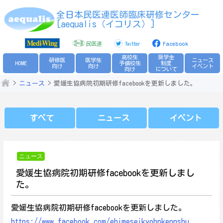
Skip
全日本民医連医師臨床研修センター
to
[aequalis（イコリス）]
content
民医連
Twitter
Facebook
高校生
奨学金
研修医
医学生
ニュース
HOME
予備校生
制度
向け
向け
イベント
向け
について
ニュース
愛媛生協病院初期研修facebookを更新しました。
すべて
ニュース
イベント
ニュース
愛媛生協病院初期研修facebookを更新しまし
た。
愛媛生協病院初期研修facebookを更新しました。
https://www.facebook.com/ehimeseikyohpkennshu