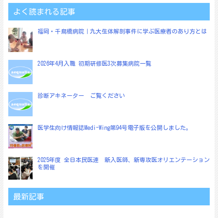
ビ
よく読まれる記事
ゲ
福岡・千鳥橋病院｜九大生体解剖事件に学ぶ医療者のあり方とは
ー
シ
ョ
2026年4月入職 初期研修医3次募集病院一覧
ン
診断アキネーター ご覧ください
医学生向け情報誌Medi-Wing第94号電子版を公開しました。
2025年度 全日本民医連 新入医師、新専攻医オリエンテーション
を開催
最新記事