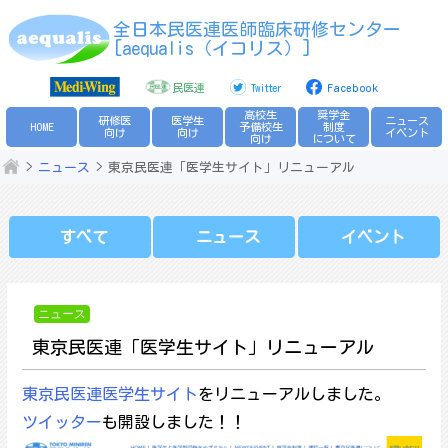
Skip
全日本民医連医師臨床研修センター
to
[aequalis（イコリス）]
content
民医連
Twitter
Facebook
高校生
奨学金
研修医
医学生
ニュース
HOME
予備校生
制度
向け
向け
イベント
向け
について
ニュース
東京民医連「医学生サイト」リニューアル
すべて
ニュース
イベント
ニュース
東京民医連「医学生サイト」リニューアル
東京民医連医学生サイト
をリニューアルしました。
ツイッター
も開設しました！！