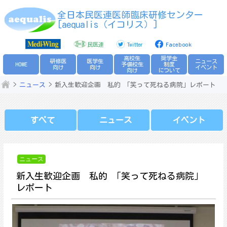
Skip
全日本民医連医師臨床研修センター
to
[aequalis（イコリス）]
content
民医連
Twitter
Facebook
高校生
奨学金
研修医
医学生
ニュース
HOME
予備校生
制度
向け
向け
イベント
向け
について
ニュース
新入生歓迎企画 私的 「笑って死ねる病院」レポート
すべて
ニュース
イベント
ニュース
新入生歓迎企画 私的 「笑って死ねる病院」
レポート