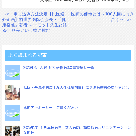
≪
申し込み方法決定【民医連
医師の使命とは～100人目に向き
投
外企画】前世界医師会会長・「健
合う～
≫
稿
康格差」著者 マーモット先生と語
る会 格差という病に挑む
ナ
ビ
ゲ
よく読まれる記事
ー
シ
2026年4月入職 初期研修医3次募集病院一覧
ョ
ン
福岡・千鳥橋病院｜九大生体解剖事件に学ぶ医療者のあり方とは
診断アキネーター ご覧ください
2025年度 全日本民医連 新入医師、新専攻医オリエンテーション
を開催