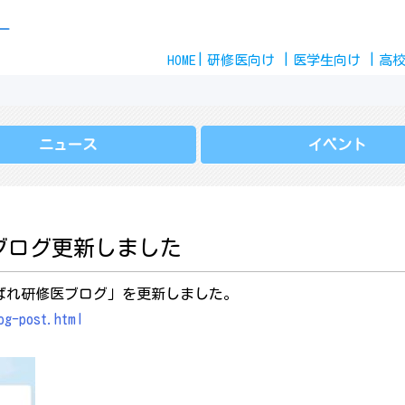
Skip
ー
to
HOME
content
研修医
向け
医学生
向け
高
ニュース
イベント
ブログ更新しました
ばれ研修医ブログ」を更新しました。
og-post.html