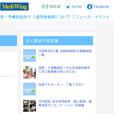
民医連
Twitter
Facebook
校生
・
予備校生
向け
奨学金
制度
について
ニュース
・
イベント
よく読まれる記事
2026年4月入職 初期研修医3次募集病院
一覧
福岡・千鳥橋病院｜九大生体解剖事件
に学ぶ医療者のあり方とは
診断アキネーター ご覧ください
2025年度 全日本民医連 新入医師、新
専攻医オリエンテーションを開催