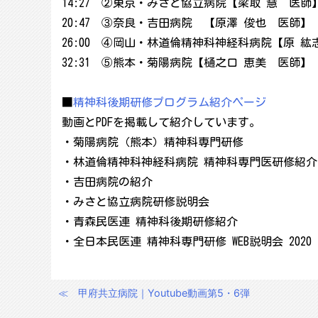
14:27 ②東京・みさと協立病院【梁取 慧 医師
20:47 ③奈良・吉田病院 【原澤 俊也 医師】
26:00 ④岡山・林道倫精神科神経科病院【原 紘
32:31 ⑤熊本・菊陽病院【樋之口 恵美 医師】
■
精神科後期研修プログラム紹介ページ
動画とPDFを掲載して紹介しています。
・菊陽病院（熊本）精神科専門研修
・林道倫精神科神経科病院 精神科専門医研修紹介
・吉田病院の紹介
・みさと協立病院研修説明会
・青森民医連 精神科後期研修紹介
・全日本民医連 精神科専門研修 WEB説明会 2020
≪
甲府共立病院｜Youtube動画第5・6弾
投
稿