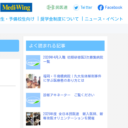
民医連
Twitter
Facebook
校生
・
予備校生
向け
奨学金
制度
について
ニュース
・
イベント
よく読まれる記事
2026年4月入職 初期研修医3次募集病院
一覧
福岡・千鳥橋病院｜九大生体解剖事件
に学ぶ医療者のあり方とは
診断アキネーター ご覧ください
2025年度 全日本民医連 新入医師、新
専攻医オリエンテーションを開催