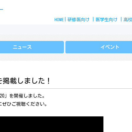
Skip
ー
to
HOME
content
研修医
向け
医学生
向け
高
ニュース
イベント
を掲載しました！
020」を開催しました。
にぜひご視聴ください。