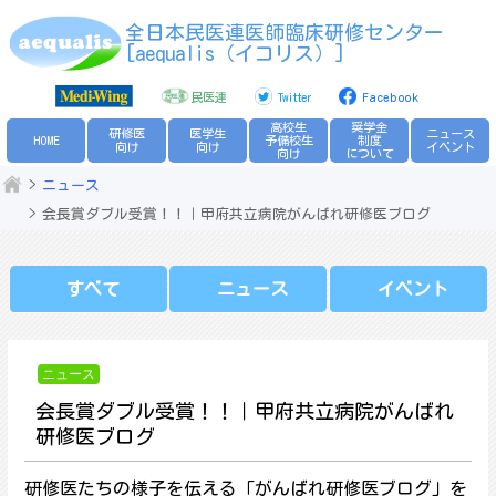
Skip
全日本民医連医師臨床研修センター
to
[aequalis（イコリス）]
content
民医連
Twitter
Facebook
高校生
奨学金
研修医
医学生
ニュース
HOME
予備校生
制度
向け
向け
イベント
向け
について
ニュース
会長賞ダブル受賞！！｜甲府共立病院がんばれ研修医ブログ
すべて
ニュース
イベント
ニュース
会長賞ダブル受賞！！｜甲府共立病院がんばれ
研修医ブログ
研修医たちの様子を伝える「がんばれ研修医ブログ」を