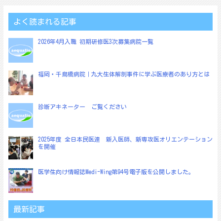
ビ
ゲ
よく読まれる記事
ー
2026年4月入職 初期研修医3次募集病院一覧
シ
ョ
福岡・千鳥橋病院｜九大生体解剖事件に学ぶ医療者のあり方とは
ン
診断アキネーター ご覧ください
2025年度 全日本民医連 新入医師、新専攻医オリエンテーション
を開催
医学生向け情報誌Medi-Wing第94号電子版を公開しました。
最新記事