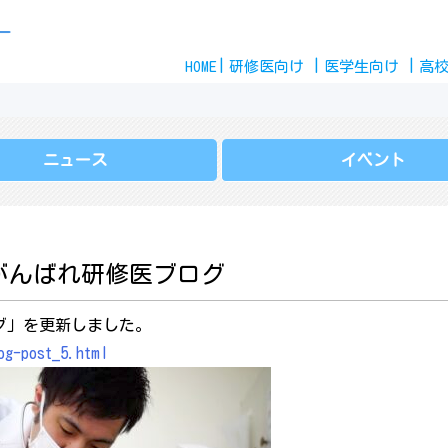
Skip
ー
to
HOME
content
研修医
向け
医学生
向け
高
ニュース
イベント
がんばれ研修医ブログ
グ」を更新しました。
og-post_5.html