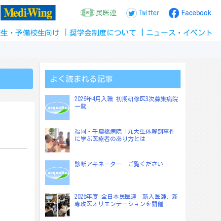
民医連
Twitter
Facebook
校生
・
予備校生
向け
奨学金
制度
について
ニュース
・
イベント
よく読まれる記事
2026年4月入職 初期研修医3次募集病院
一覧
福岡・千鳥橋病院｜九大生体解剖事件
に学ぶ医療者のあり方とは
診断アキネーター ご覧ください
2025年度 全日本民医連 新入医師、新
専攻医オリエンテーションを開催