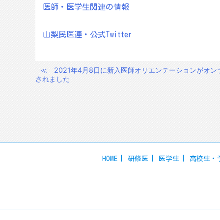
医師・医学生関連の情報
山梨民医連・公式Twitter
≪
2021年4月8日に新入医師オリエンテーションがオン
投
されました
稿
ナ
ビ
ゲ
ー
シ
HOME
研修医
医学生
高校生・
ョ
ン