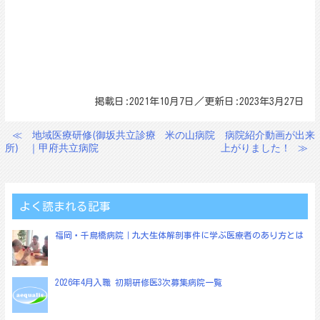
掲載日:2021年10月7日／更新日:2023年3月27日
≪
地域医療研修(御坂共立診療
米の山病院 病院紹介動画が出来
投
所) ｜甲府共立病院
上がりました！
≫
稿
ナ
ビ
よく読まれる記事
ゲ
福岡・千鳥橋病院｜九大生体解剖事件に学ぶ医療者のあり方とは
ー
シ
ョ
2026年4月入職 初期研修医3次募集病院一覧
ン