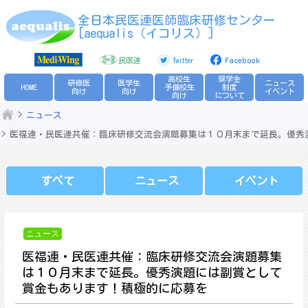
Skip
全日本民医連医師臨床研修センター
to
[aequalis（イコリス）]
content
民医連
Twitter
Facebook
高校生
奨学金
研修医
医学生
ニュース
HOME
予備校生
制度
向け
向け
イベント
向け
について
ニュース
医福連・民医連共催：臨床研修交流会演題募集は１０月末まで延長。優秀
すべて
ニュース
イベント
ニュース
医福連・民医連共催：臨床研修交流会演題募集
は１０月末まで延長。優秀演題には副賞として
賞金もあります！積極的に応募を