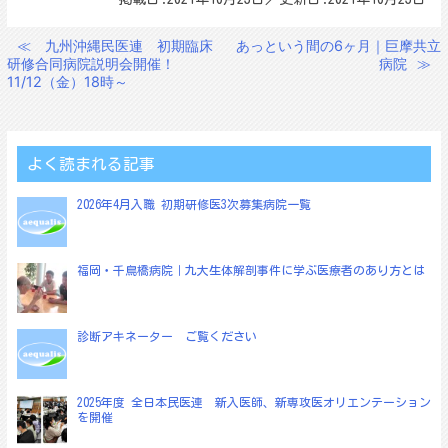
≪
九州沖縄民医連 初期臨床
あっという間の6ヶ月｜巨摩共立
投
研修合同病院説明会開催！
病院
≫
稿
11/12（金）18時～
ナ
ビ
ゲ
よく読まれる記事
ー
2026年4月入職 初期研修医3次募集病院一覧
シ
ョ
福岡・千鳥橋病院｜九大生体解剖事件に学ぶ医療者のあり方とは
ン
診断アキネーター ご覧ください
2025年度 全日本民医連 新入医師、新専攻医オリエンテーション
を開催