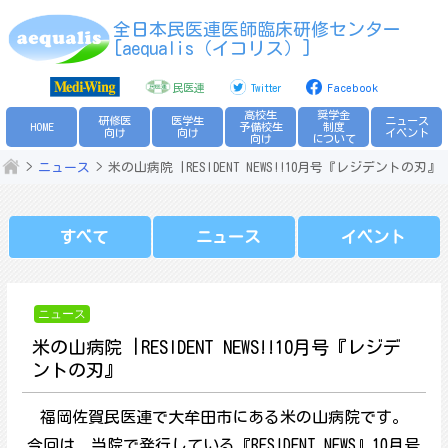
Skip
全日本民医連医師臨床研修センター
to
[aequalis（イコリス）]
content
民医連
Twitter
Facebook
高校生
奨学金
研修医
医学生
ニュース
HOME
予備校生
制度
向け
向け
イベント
向け
について
ニュース
米の山病院 |RESIDENT NEWS!!10月号『レジデントの刃』
すべて
ニュース
イベント
ニュース
米の山病院 |RESIDENT NEWS!!10月号『レジデ
ントの刃』
福岡佐賀民医連で大牟田市にある米の山病院です。
今回は、当院で発行している『RESIDENT NEWS』10月号