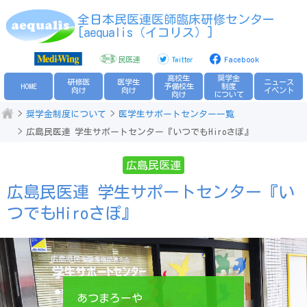
全日本民医連医師臨床研修センター
[aequalis（イコリス）]
民医連
Twitter
Facebook
高校生
奨学金
研修医
医学生
ニュース
HOME
予備校生
制度
向け
向け
イベント
向け
について
奨学金制度について
医学生サポートセンター一覧
広島民医連 学生サポートセンター『いつでもHiroさぽ』
広島民医連
広島民医連 学生サポートセンター『い
つでもHiroさぽ』
あつまろーや