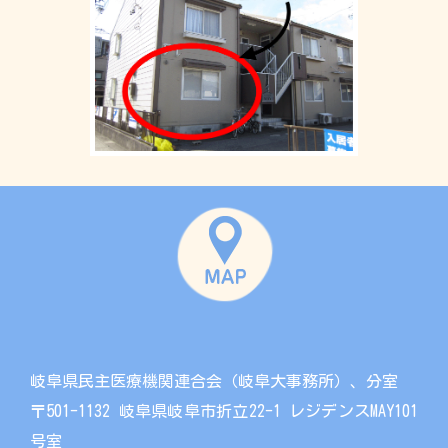
岐阜県民主医療機関連合会（岐阜大事務所）、分室
〒501-1132 岐阜県岐阜市折立22-1 レジデンスMAY101
号室