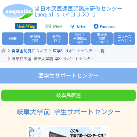
全日本民医連医師臨床研修センター
[aequalis（イコリス）]
民医連
Twitter
Facebook
高校生
奨学金
研修医
医学生
ニュース
HOME
予備校生
制度
向け
向け
イベント
向け
について
奨学金制度について
医学生サポートセンター一覧
岐阜民医連 岐阜大学前 学生サポートセンター
医学生サポートセンター
岐阜民医連
岐阜大学前 学生サポートセンター