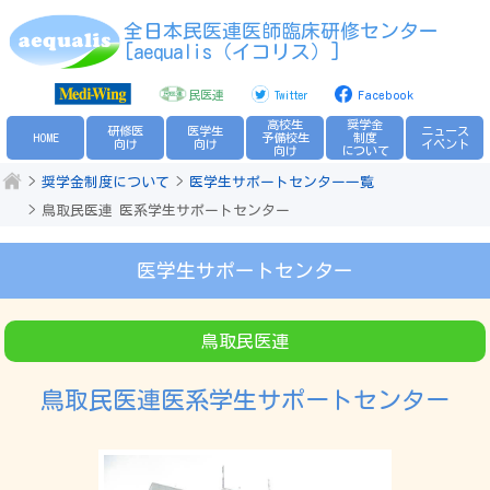
全日本民医連医師臨床研修センター
[aequalis（イコリス）]
民医連
Twitter
Facebook
高校生
奨学金
研修医
医学生
ニュース
HOME
予備校生
制度
向け
向け
イベント
向け
について
奨学金制度について
医学生サポートセンター一覧
鳥取民医連 医系学生サポートセンター
医学生サポートセンター
鳥取民医連
鳥取民医連医系学生サポートセンター