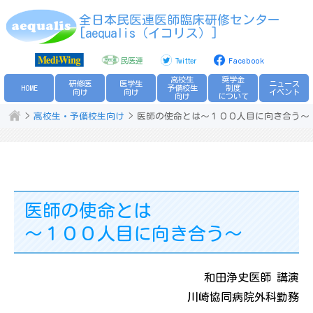
全日本民医連医師臨床研修センター
[aequalis（イコリス）]
民医連
Twitter
Facebook
高校生
奨学金
研修医
医学生
ニュース
HOME
予備校生
制度
向け
向け
イベント
向け
について
高校生・予備校生向け
医師の使命とは～１００人目に向き合う～
医師の使命とは
～１００人目に向き合う～
和田浄史医師 講演
川崎協同病院外科勤務