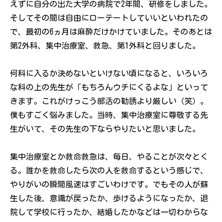
えずに自分の出た大学の病院で2年間、研修をしました。
そしてその間は自由にローテートしていいといわれたの
で、最初の6ヵ月は麻酔だけかけていました。そのあとは
第2外科、集中治療室、救急、第1外科と回りました。
何科に入るか決めないといけない頃になると、いろいろ
な科の上の先生が「もちろんウチにくるよな」といって
きます。これがけっこう部活の勧誘より厳しい（笑）。
僕もすごく悩みました。当時、集中治療室に尊敬する先
生がいて、その先生の下ならやりたいと思いました。
集中治療室とか救命救急は、毎日、やることが次々とく
る。誰かを救命したら次の人を救命するという感じで、
やりがいの瞬間風速はすごいわけです。でもその人が蘇
生した後、意識が戻ったか、歩けるようになったか、退
院して学校に行ったか、結婚したかなどは一切わからな