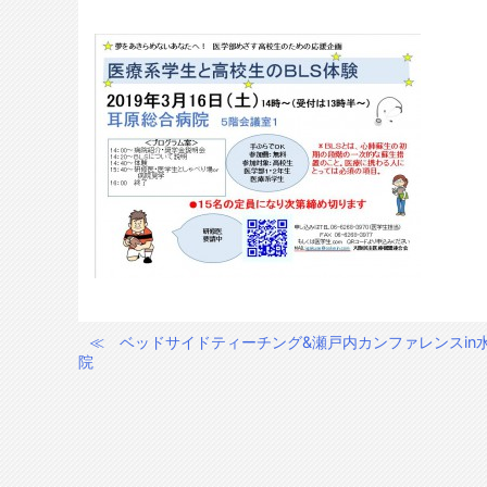
≪
ベッドサイドティーチング&瀬戸内カンファレンスin
投
院
稿
ナ
ビ
ゲ