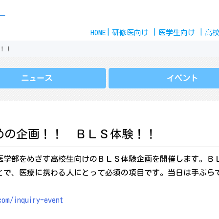
Skip
ー
to
HOME
content
研修医
向け
医学生
向け
高
！！
ニュース
イベント
めの企画！！ ＢＬＳ体験！！
医学部をめざす高校生向けのＢＬＳ体験企画を開催します。Ｂ
とで、医療に携わる人にとって必須の項目です。当日は手ぶら
com/inquiry-event