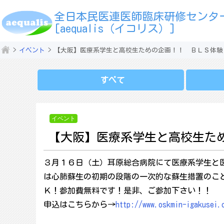
全日本民医連医師臨床研修センタ
[aequalis（イコリス）]
イベント
【大阪】医療系学生と高校生ための企画！！ ＢＬＳ体験
すべて
イベント
【大阪】医療系学生と高校生た
３月１６日（土）耳原総合病院にて医療系学生と
は心肺蘇生の初期の段階の一次的な蘇生措置のこ
Ｋ！参加費無料です！是非、ご参加下さい！！
申込はこちらから→
http://www.oskmin-igakusei.