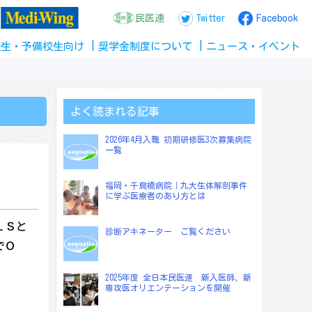
民医連
Twitter
Facebook
校生
・
予備校生
向け
奨学金
制度
について
ニュース
・
イベント
よく読まれる記事
2026年4月入職 初期研修医3次募集病院
一覧
福岡・千鳥橋病院｜九大生体解剖事件
に学ぶ医療者のあり方とは
ＬＳと
診断アキネーター ご覧ください
でＯ
2025年度 全日本民医連 新入医師、新
専攻医オリエンテーションを開催