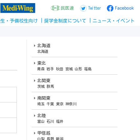
民医連
Twitter
Facebook
校生
・
予備校生
向け
奨学金
制度
について
ニュース
・
イベント
北海道
北海道
東北
青森 岩手 秋田 宮城 山形 福島
北関東
茨城
群馬
南関東
埼玉 千葉 東京 神奈川
北陸
富山 石川 福井
甲信越
山梨 長野 新潟