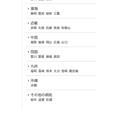
東海
静岡 愛知 岐阜 三重
近畿
京都 大阪 兵庫 奈良 和歌山
中国
鳥取 島根 岡山 広島 山口
四国
香川 愛媛 徳島 高知
九州
福岡
長崎 熊本 大分 宮崎 鹿児島
沖縄
沖縄
その他の病院
栃木 滋賀 佐賀