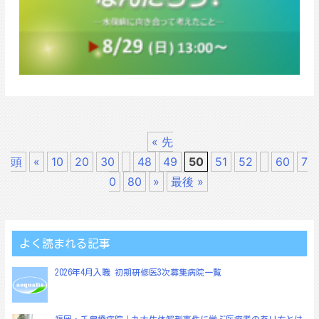
« 先
頭
«
10
20
30
48
49
50
51
52
60
7
0
80
»
最後 »
よく読まれる記事
2026年4月入職 初期研修医3次募集病院一覧