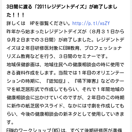
3
日間に渡る「
2011
レジデントデイズ」が終了しまし
た！！！
詳しくは HPを御覧ください。
http://p.tl/xsZY
昨年から始まったレジデントデイズが（８月３１日から
９月２日までの３日間）が終了しました。レジデントデ
イズは２年目研修医対象にEBM教育、プロフェッショナ
リズム教育などを行う、３日間のセミナーです。
地域保健参画は、地域住民への健康相談会の時に使用で
きる資料作成をします。当院では１年目のオリエンテー
ションの時期に、『認知症』、『嚥下障害』などのテー
マを紙芝居形式で作成してもらい、それで１年間地域の
健康相談会に出かけていくのですが、２年目のこの時期
に新作の紙芝居やスライド、なかには寸劇を作成しても
らい、今後の健康相談会の新ネタとして使用していきま
す。
EBMのワークショップ(WS)は、すべて後期研修医が準備