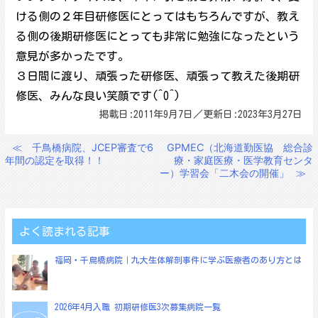
ける側の２年目研修医にとってはもちろんですが、教え
る側の後期研修医にとっても非常に勉強になったという
意見が多かったです。
３日間に渡り、頑張った研修医、頑張って教えた後期研
修医、みんな良い笑顔です(^O^)
掲載日:2011年9月7日／更新日:2023年3月27日
≪
千鳥橋病院、JCEP審査で6
GPMEC（北海道勤医協 総合診
投
年間の認定を取得！！
療・家庭医療・医学教育センタ
稿
ー）学習会「二木会の開催」
≫
ナ
ビ
ゲ
よく読まれる記事
ー
福岡・千鳥橋病院｜九大生体解剖事件に学ぶ医療者のあり方とは
シ
ョ
2026年4月入職 初期研修医3次募集病院一覧
ン