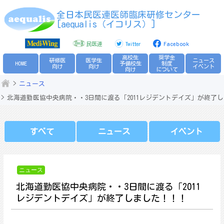
Skip
全日本民医連医師臨床研修センター
to
[aequalis（イコリス）]
content
民医連
Twitter
Facebook
高校生
奨学金
研修医
医学生
ニュース
HOME
予備校生
制度
向け
向け
イベント
向け
について
ニュース
北海道勤医協中央病院・・3日間に渡る「2011レジデントデイズ」が終了
すべて
ニュース
イベント
ニュース
北海道勤医協中央病院・・3日間に渡る「2011
レジデントデイズ」が終了しました！！！