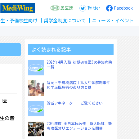
民医連
Twitter
Facebook
校生
・
予備校生
向け
奨学金
制度
について
ニュース
・
イベント
よく読まれる記事
2026年4月入職 初期研修医3次募集病院
一覧
福岡・千鳥橋病院｜九大生体解剖事件
に学ぶ医療者のあり方とは
、医
診断アキネーター ご覧ください
校生の皆
2025年度 全日本民医連 新入医師、新
専攻医オリエンテーションを開催