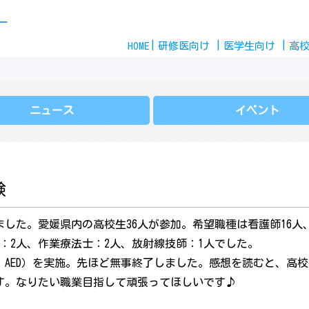
Skip
ー
to
HOME
content
研修医
向け
医学生
向け
高
ニュース
イベント
験
した。愛媛県内の高校生36人が参加。希望職種は看護師16人
：2人、作業療法士：2人、放射線技師：1人でした。
AED）を実施。先ほど無事終了しました。感想を読むと、高
す。なりたい職業目指して頑張ってほしいです♪