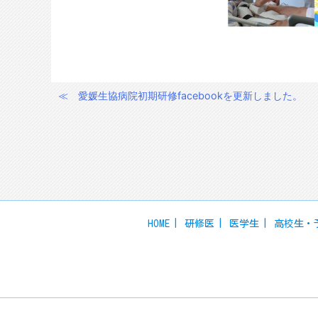
≪
愛媛生協病院初期研修facebookを更新しました。
投
稿
ナ
ビ
ゲ
ー
シ
HOME
研修医
医学生
高校生・
ョ
ン