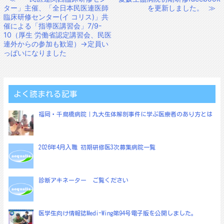
投
ター」主催、「全日本民医連医師
を更新しました。
≫
稿
臨床研修センター(イ コリス)」共
催による「指導医講習会」7/9-
ナ
10（厚生 労働省認定講習会、民医
ビ
連外からの参加も歓迎）→定員い
っぱいになりました
ゲ
ー
シ
よく読まれる記事
ョ
ン
福岡・千鳥橋病院｜九大生体解剖事件に学ぶ医療者のあり方とは
2026年4月入職 初期研修医3次募集病院一覧
診断アキネーター ご覧ください
医学生向け情報誌Medi-Wing第94号電子版を公開しました。