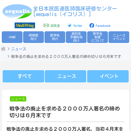
Skip
全日本民医連医師臨床研修センター
to
[aequalis（イコリス）]
content
民医連
Twitter
Facebook
高校生
奨学金
研修医
医学生
ニュース
HOME
予備校生
制度
向け
向け
イベント
向け
について
ニュース
戦争法の廃止を求める２０００万人署名の締め切りは６月末です
すべて
ニュース
イベント
ニュース
戦争法の廃止を求める２０００万人署名の締め
切りは６月末です
戦争法の廃止を求める２０００万人署名、当初４月末を