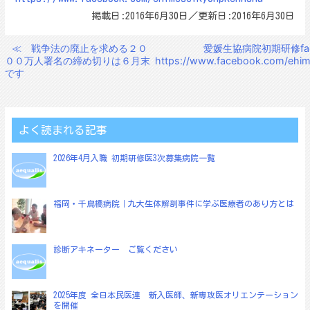
掲載日:2016年6月30日／更新日:2016年6月30日
≪
戦争法の廃止を求める２０
愛媛生協病院初期研修fa
投
００万人署名の締め切りは６月末
https://www.facebook.com/ehi
稿
です
ナ
ビ
ゲ
よく読まれる記事
ー
2026年4月入職 初期研修医3次募集病院一覧
シ
ョ
福岡・千鳥橋病院｜九大生体解剖事件に学ぶ医療者のあり方とは
ン
診断アキネーター ご覧ください
2025年度 全日本民医連 新入医師、新専攻医オリエンテーション
を開催