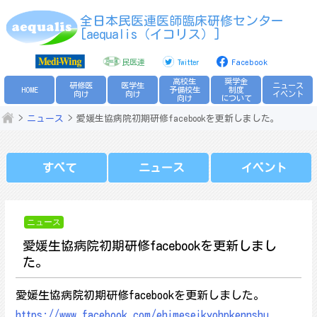
Skip
全日本民医連医師臨床研修センター
to
[aequalis（イコリス）]
content
民医連
Twitter
Facebook
高校生
奨学金
研修医
医学生
ニュース
HOME
予備校生
制度
向け
向け
イベント
向け
について
ニュース
愛媛生協病院初期研修facebookを更新しました。
すべて
ニュース
イベント
ニュース
愛媛生協病院初期研修facebookを更新しまし
た。
愛媛生協病院初期研修facebookを更新しました。
https://www.facebook.com/ehimeseikyohpkennshu