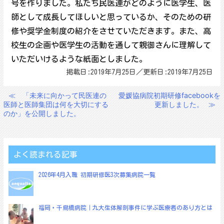
号を作りました。私たち民医連がどのように医学生、医
師として成長してほしいと思っているか、そのための研
修や奨学金制度の紹介をさせていただきます。また、高
校生の企画や医学生の活動を通して親御さんに理解して
いただいけるような紙面としました。
掲載日:2019年7月25日／更新日:2019年7月25日
≪
「未来に向かって民医連の
愛媛協病院初期研修facebookを
投
医師と医師集団は何を大切にする
更新しました。
≫
稿
のか」を公開しました。
ナ
ビ
ゲ
よく読まれる記事
ー
2026年4月入職 初期研修医3次募集病院一覧
シ
ョ
福岡・千鳥橋病院｜九大生体解剖事件に学ぶ医療者のあり方とは
ン