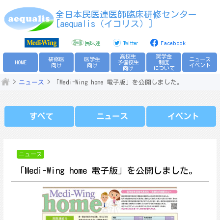
Skip
全日本民医連医師臨床研修センター
to
[aequalis（イコリス）]
content
民医連
Twitter
Facebook
高校生
奨学金
研修医
医学生
ニュース
HOME
予備校生
制度
向け
向け
イベント
向け
について
ニュース
「Medi-Wing home 電子版」を公開しました。
すべて
ニュース
イベント
ニュース
「Medi-Wing home 電子版」を公開しました。