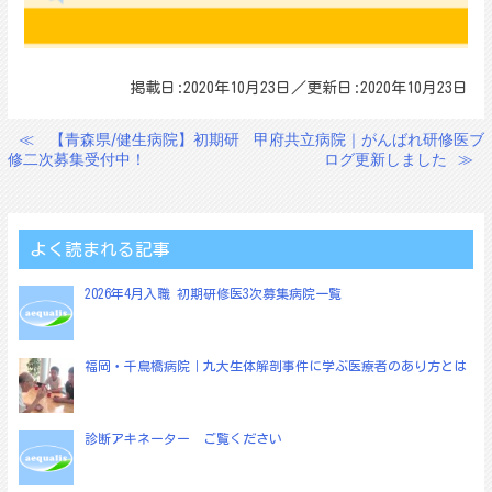
掲載日:2020年10月23日／更新日:2020年10月23日
≪
【青森県/健生病院】初期研
甲府共立病院｜がんばれ研修医ブ
投
修二次募集受付中！
ログ更新しました
≫
稿
ナ
ビ
よく読まれる記事
ゲ
2026年4月入職 初期研修医3次募集病院一覧
ー
シ
ョ
福岡・千鳥橋病院｜九大生体解剖事件に学ぶ医療者のあり方とは
ン
診断アキネーター ご覧ください