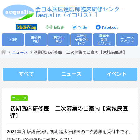
Skip
全日本民医連医師臨床研修センター
to
[aequalis（イコリス）]
content
民医連
Twitter
Facebook
高校生
奨学金
研修医
医学生
ニュース
HOME
予備校生
制度
向け
向け
イベント
向け
について
ニュース
初期臨床研修医 二次募集のご案内【宮城民医連】
すべて
ニュース
イベント
ニュース
初期臨床研修医 二次募集のご案内【宮城民医
連】
2021年度 坂総合病院 初期臨床研修医の二次募集を受付中です。
詳細は下の画像をご確認ください。