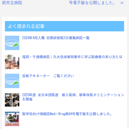
府共立病院
号電子版を公開しました。
≫
稿
ナ
ビ
よく読まれる記事
ゲ
2026年4月入職 初期研修医3次募集病院一覧
ー
シ
ョ
福岡・千鳥橋病院｜九大生体解剖事件に学ぶ医療者のあり方とは
ン
診断アキネーター ご覧ください
2025年度 全日本民医連 新入医師、新専攻医オリエンテーション
を開催
医学生向け情報誌Medi-Wing第94号電子版を公開しました。