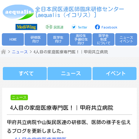
Skip
全日本民医連医師臨床研修センター
to
[aequalis（イコリス）]
content
民医連
Twitter
Facebook
高校生
奨学金
研修医
医学生
ニュース
HOME
予備校生
制度
向け
向け
イベント
向け
について
ニュース
4人目の家庭医療専門医！｜甲府共立病院
すべて
ニュース
イベント
ニュース
4人目の家庭医療専門医！｜甲府共立病院
甲府共立病院や山梨民医連の研修医、医師の様子を伝え
るブログを更新しました。