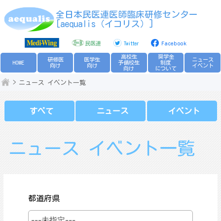
Skip
全日本民医連医師臨床研修センター
to
[aequalis（イコリス）]
content
民医連
Twitter
Facebook
高校生
奨学金
研修医
医学生
ニュース
HOME
予備校生
制度
向け
向け
イベント
向け
について
ニュース イベント一覧
すべて
ニュース
イベント
ニュース イベント一覧
都道府県