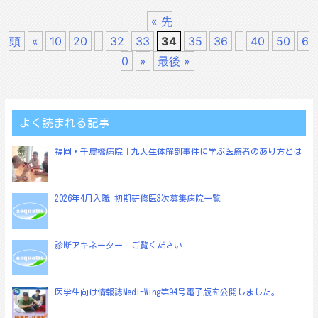
« 先
頭
«
10
20
32
33
34
35
36
40
50
6
0
»
最後 »
よく読まれる記事
福岡・千鳥橋病院｜九大生体解剖事件に学ぶ医療者のあり方とは
2026年4月入職 初期研修医3次募集病院一覧
診断アキネーター ご覧ください
医学生向け情報誌Medi-Wing第94号電子版を公開しました。