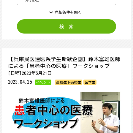
expand_more
詳細条件を開く
【兵庫民医連医系学生新歓企画】鈴木富雄医師
による「患者中心の医療」ワークショップ
[日程]2023年5月21日
2023.04.25
イベント
高校生予備校生
医学生