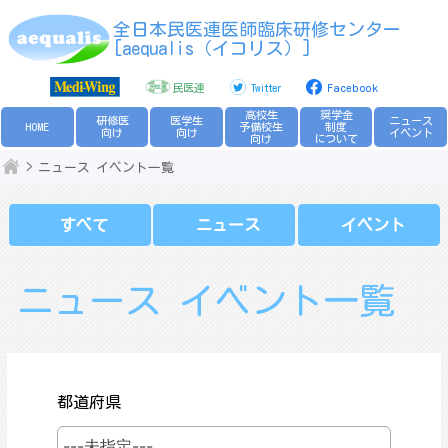
Skip
全日本民医連医師臨床研修センター
to
[aequalis（イコリス）]
content
民医連
Twitter
Facebook
高校生
奨学金
研修医
医学生
ニュース
HOME
予備校生
制度
向け
向け
イベント
向け
について
ニュース イベント一覧
すべて
ニュース
イベント
ニュース イベント一覧
都道府県