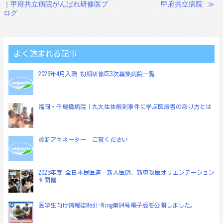
｜甲府共立病院がんばれ研修医ブ
甲府共立病院
≫
稿
ログ
ナ
ビ
ゲ
よく読まれる記事
ー
2026年4月入職 初期研修医3次募集病院一覧
シ
ョ
福岡・千鳥橋病院｜九大生体解剖事件に学ぶ医療者のあり方とは
ン
診断アキネーター ご覧ください
2025年度 全日本民医連 新入医師、新専攻医オリエンテーション
を開催
医学生向け情報誌Medi-Wing第94号電子版を公開しました。