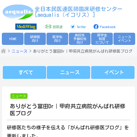
Skip
全日本民医連医師臨床研修センター
to
[aequalis（イコリス）]
content
民医連
Twitter
Facebook
高校生
奨学金
研修医
医学生
ニュース
HOME
予備校生
制度
向け
向け
イベント
向け
について
ニュース
ありがとう冨田Dr｜甲府共立病院がんばれ研修医ブログ
すべて
ニュース
イベント
ニュース
ありがとう冨田Dr｜甲府共立病院がんばれ研修
医ブログ
研修医たちの様子を伝える「がんばれ研修医ブログ」を
更新しました。